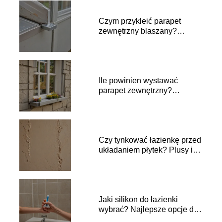
Czym przykleić parapet
zewnętrzny blaszany?
Najlepsze sposoby montażu
Ile powinien wystawać
parapet zewnętrzny?
Praktyczne wskazówki
Czy tynkować łazienkę przed
układaniem płytek? Plusy i
minusy
Jaki silikon do łazienki
wybrać? Najlepsze opcje do
wilgotnych pomieszczeń