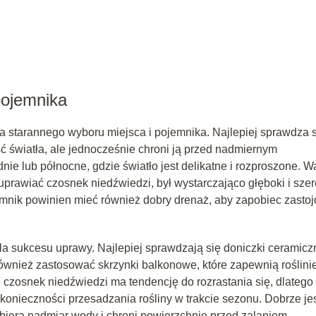
pojemnika
tarannego wyboru miejsca i pojemnika. Najlepiej sprawdza s
ść światła, ale jednocześnie chroni ją przed nadmiernym
ie lub północne, gdzie światło jest delikatne i rozproszone. 
uprawiać czosnek niedźwiedzi, był wystarczająco głęboki i szer
mnik powinien mieć również dobry drenaż, aby zapobiec zastoj
a sukcesu uprawy. Najlepiej sprawdzają się doniczki ceramicz
ównież zastosować skrzynki balkonowe, które zapewnią roślini
e czosnek niedźwiedzi ma tendencję do rozrastania się, dlatego
 konieczności przesadzania rośliny w trakcie sezonu. Dobrze je
biera nadmiar wody i chroni powierzchnie przed zalaniem.