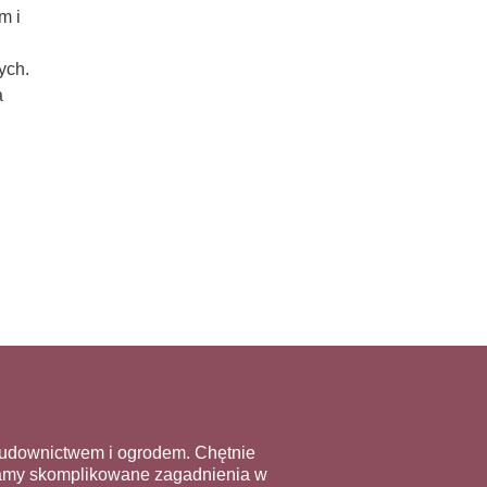
m i
ych.
a
budownictwem i ogrodem. Chętnie
adamy skomplikowane zagadnienia w