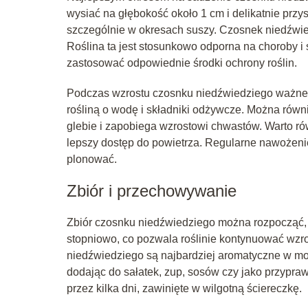
wysiać na głębokość około 1 cm i delikatnie prz
szczególnie w okresach suszy. Czosnek niedźwied
Roślina ta jest stosunkowo odporna na choroby i s
zastosować odpowiednie środki ochrony roślin.
Podczas wzrostu czosnku niedźwiedziego ważne 
rośliną o wodę i składniki odżywcze. Można rów
glebie i zapobiega wzrostowi chwastów. Warto rów
lepszy dostęp do powietrza. Regularne nawożenie, 
plonować.
Zbiór i przechowywanie
Zbiór czosnku niedźwiedziego można rozpocząć, g
stopniowo, co pozwala roślinie kontynuować wzros
niedźwiedziego są najbardziej aromatyczne w mo
dodając do sałatek, zup, sosów czy jako przypr
przez kilka dni, zawinięte w wilgotną ściereczkę.