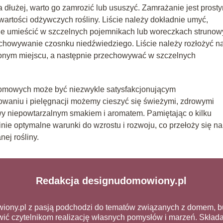
dłużej, warto go zamrozić lub ususzyć. Zamrażanie jest prosty
rtości odżywczych rośliny. Liście należy dokładnie umyć,
nie umieścić w szczelnych pojemnikach lub woreczkach strunow
chowywanie czosnku niedźwiedziego. Liście należy rozłożyć n
rzonym miejscu, a następnie przechowywać w szczelnych
omowych może być niezwykle satysfakcjonującym
waniu i pielęgnacji możemy cieszyć się świeżymi, zdrowymi
wy niepowtarzalnym smakiem i aromatem. Pamiętając o kilku
e optymalne warunki do wzrostu i rozwoju, co przełoży się na
nej rośliny.
Redakcja designudomowiony.pl
iony.pl z pasją podchodzi do tematów związanych z domem, 
atwić czytelnikom realizację własnych pomysłów i marzeń. Skł