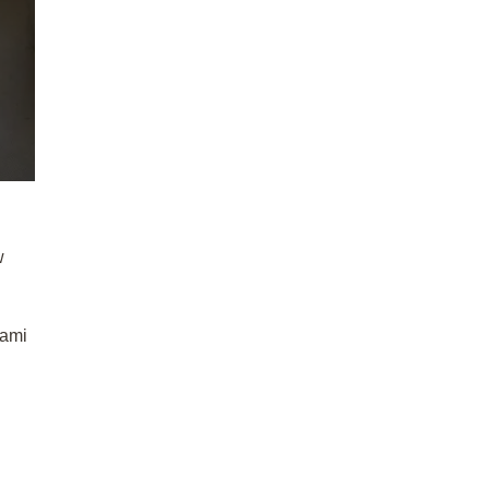
w
łami