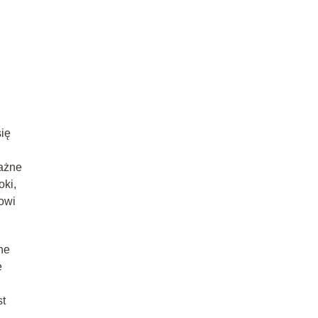
ię
Ważne
oki,
owi
ne
e
st