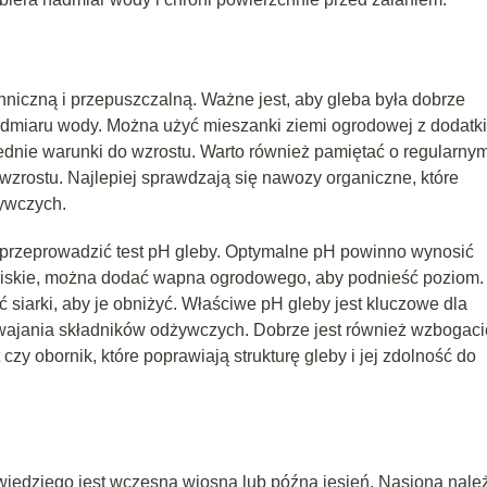
hniczną i przepuszczalną. Ważne jest, aby gleba była dobrze
admiaru wody. Można użyć mieszanki ziemi ogrodowej z dodatk
ednie warunki do wzrostu. Warto również pamiętać o regularny
zrostu. Najlepiej sprawdzają się nawozy organiczne, które
żywczych.
przeprowadzić test pH gleby. Optymalne pH powinno wynosić
t niskie, można dodać wapna ogrodowego, aby podnieść poziom.
ć siarki, aby je obniżyć. Właściwe pH gleby jest kluczowe dla
yswajania składników odżywczych. Dobrze jest również wzbogaci
czy obornik, które poprawiają strukturę gleby i jej zdolność do
iedziego jest wczesna wiosna lub późna jesień. Nasiona nale