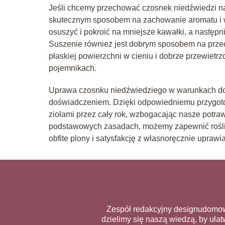
Jeśli chcemy przechować czosnek niedźwiedzi na 
skutecznym sposobem na zachowanie aromatu i wa
osuszyć i pokroić na mniejsze kawałki, a następ
Suszenie również jest dobrym sposobem na prze
płaskiej powierzchni w cieniu i dobrze przewiet
pojemnikach.
Uprawa czosnku niedźwiedziego w warunkach d
doświadczeniem. Dzięki odpowiedniemu przygoto
ziołami przez cały rok, wzbogacając nasze potra
podstawowych zasadach, możemy zapewnić roślini
obfite plony i satysfakcję z własnoręcznie uprawia
Zespół redakcyjny designudomow
dzielimy się naszą wiedzą, by uł