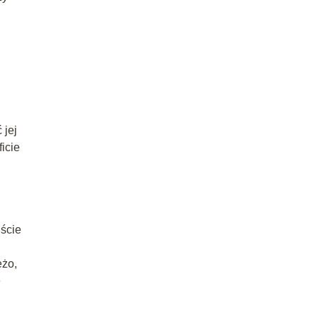
 jej
icie
iście
eżo,
e