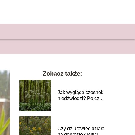
Zobacz także:
Jak wygląda czosnek
niedźwiedzi? Po czym
go rozpoznać?
Czy dziurawiec działa
na depresję? Mity i