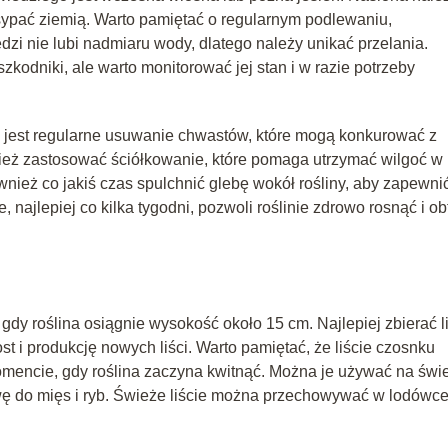
ysypać ziemią. Warto pamiętać o regularnym podlewaniu,
zi nie lubi nadmiaru wody, dlatego należy unikać przelania.
zkodniki, ale warto monitorować jej stan i w razie potrzeby
jest regularne usuwanie chwastów, które mogą konkurować z
nież zastosować ściółkowanie, które pomaga utrzymać wilgoć w
nież co jakiś czas spulchnić glebę wokół rośliny, aby zapewnić
najlepiej co kilka tygodni, pozwoli roślinie zdrowo rosnąć i obf
dy roślina osiągnie wysokość około 15 cm. Najlepiej zbierać l
t i produkcję nowych liści. Warto pamiętać, że liście czosnku
mencie, gdy roślina zaczyna kwitnąć. Można je używać na świ
awę do mięs i ryb. Świeże liście można przechowywać w lodówc