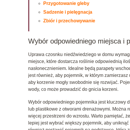
Przygotowanie gleby
Sadzenie i pielęgnacja
Zbiór i przechowywanie
Wybór odpowiedniego miejsca i 
Uprawa czosnku niedźwiedziego w domu wymaga s
miejsce, które dostarcza roślinie odpowiednią ilo
nasłonecznieniem. Idealne będą parapety wschodn
jest również, aby pojemnik, w którym zamierzasz 
aby korzenie mogły swobodnie się rozwijać. Poje
wody, co może prowadzić do gnicia korzeni.
Wybór odpowiedniego pojemnika jest kluczowy dl
lub plastikowe z otworami drenażowymi. Można r
więcej przestrzeni do wzrostu. Warto pamiętać, ż
lepiej jest wybrać większy pojemnik, aby uniknąć
również postawić pojemnik na podstawce, która z