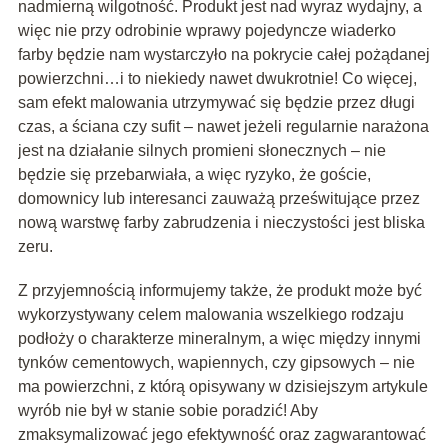
nadmierną wilgotność. Produkt jest nad wyraz wydajny, a
więc nie przy odrobinie wprawy pojedyncze wiaderko
farby będzie nam wystarczyło na pokrycie całej pożądanej
powierzchni…i to niekiedy nawet dwukrotnie! Co więcej,
sam efekt malowania utrzymywać się będzie przez długi
czas, a ściana czy sufit – nawet jeżeli regularnie narażona
jest na działanie silnych promieni słonecznych – nie
będzie się przebarwiała, a więc ryzyko, że goście,
domownicy lub interesanci zauważą prześwitujące przez
nową warstwę farby zabrudzenia i nieczystości jest bliska
zeru.
Z przyjemnością informujemy także, że produkt może być
wykorzystywany celem malowania wszelkiego rodzaju
podłoży o charakterze mineralnym, a więc między innymi
tynków cementowych, wapiennych, czy gipsowych – nie
ma powierzchni, z którą opisywany w dzisiejszym artykule
wyrób nie był w stanie sobie poradzić! Aby
zmaksymalizować jego efektywność oraz zagwarantować